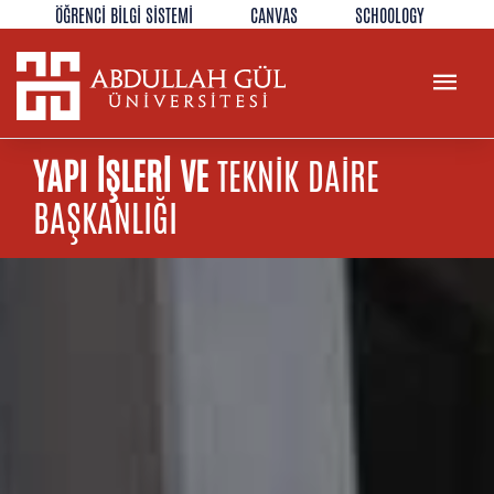
ÖĞRENCİ BİLGİ SİSTEMİ
CANVAS
SCHOOLOGY
KÜTÜPHANE
REZERVASYON
WEB MAIL
TR
EN
YAPI İŞLERİ VE
TEKNİK DAİRE
BAŞKANLIĞI